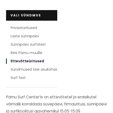
VALI SÜNDMUS
Privaatüritused
Laste sünnipäev
Sünnipäev surfates!
Reis Pärnu muulile
Ettevõtteüritused
Sündmused teie asukohas
Surf fest
Pärnu Surf Center’is on ettevõtetel ja eraisikutel
võimalik korraldada suvepäevi, firmaüritusi, sünnipäevi
ja surfikoolitusi ajavahemikul 15.05-15.09