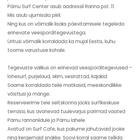
Pärnu Surf Center asub aadressil Ranna pst. 11.
Mis asub ujumisala piiril.
Ning kus on võimalik lisaks päevitamisele tegeleda
erinevate veesporditegevustega.
Üritusi võimalik korraldada ka mujal Eestis, kuhu
toome varustuse kohale.
Tegevuste valikus on erinevad veesporditegevused –
lohesurf, purjelaud, skim, vesirattad, kajakid.
Saame korraldada teile matkasid, meeskondlikke
võistlusi ja mänge.
Reserveerime teie seltskonna jaoks surfikeskuse
terrassi, kus avanevad tuulevarjus parimad vaated
Pärnu rannaniidule ja Pärnu lahele.
Avatud on Surf Cafe, kus pakume jahutavaid jooke
ning kergemaid snäkke. Soovi korral saame tellida