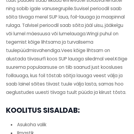
tuult püüdes saab liikuda erinevatel sõiduvahenditel
ning sobib igale vanusegrupile.
Suvisel perioodil saab
sõita tiivaga merel SUP laua, foil-lauaga ja maapinnal
rulaga.
Talvisel perioodil saab sõita jääl uisu, jääkelgu
või lumel mäesuusa või lumelauaga.
Wingi puhul on
tegemist kõige lihtsama ja turvalisema
tuulepüüdmisvahendiga.
Vees kõige lihtsam on
alustada tiivasurfi koos SUP lauaga siledmal veel.
Kõige
suurema populaarsuse on tiib saanud just koosluses
foillauaga, kus foil tõstab sõitja lauaga veest välja ja
saab lainel sõites tiivast tuule välja lasta, samas hoo
aeglustudes uuesti tiivaga tuult püüda ja kiirust tõsta.
KOOLITUS SISALDAB:
Asukoha valik
Ilmastik