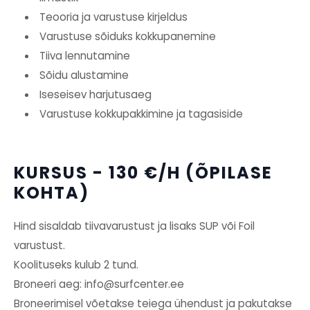
Teooria ja varustuse kirjeldus
Varustuse sõiduks kokkupanemine
Tiiva lennutamine
Sõidu alustamine
Iseseisev harjutusaeg
Varustuse kokkupakkimine ja tagasiside
KURSUS - 130 €/H (ÕPILASE
KOHTA)
Hind sisaldab tiivavarustust ja lisaks SUP või Foil
varustust.
Koolituseks kulub 2 tund.
Broneeri aeg: info@surfcenter.ee
Broneerimisel võetakse teiega ühendust ja pakutakse