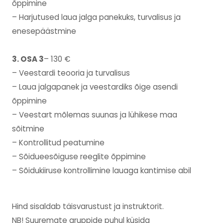
õppimine
– Harjutused laua jalga panekuks, turvalisus ja
enesepäästmine
3. OSA 3
– 130 €
– Veestardi teooria ja turvalisus
– Laua jalgapanek ja veestardiks õige asendi
õppimine
– Veestart mõlemas suunas ja lühikese maa
sõitmine
– Kontrollitud peatumine
– Sõidueesõiguse reeglite õppimine
– Sõidukiiruse kontrollimine lauaga kantimise abil
Hind sisaldab täisvarustust ja instruktorit.
NB! Suuremate gruppide puhul küsida