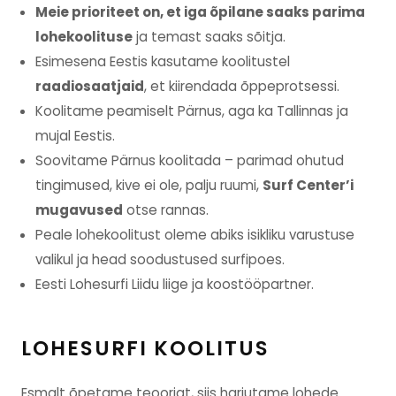
Meie prioriteet on, et iga õpilane saaks parima
lohekoolituse
ja temast saaks sõitja.
Esimesena Eestis kasutame koolitustel
raadiosaatjaid
, et kiirendada õppeprotsessi.
Koolitame peamiselt Pärnus, aga ka Tallinnas ja
mujal Eestis.
Soovitame Pärnus koolitada – parimad ohutud
tingimused, kive ei ole, palju ruumi,
Surf Center’i
mugavused
otse rannas.
Peale lohekoolitust oleme abiks isikliku varustuse
valikul ja head soodustused surfipoes.
Eesti Lohesurfi Liidu liige ja koostööpartner.
LOHESURFI KOOLITUS
Esmalt õpetame teooriat, siis harjutame lohede