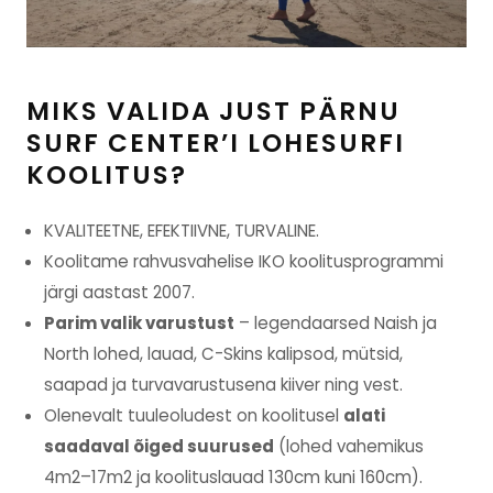
MIKS VALIDA JUST PÄRNU
SURF CENTER’I LOHESURFI
KOOLITUS?
KVALITEETNE, EFEKTIIVNE, TURVALINE.
Koolitame rahvusvahelise IKO koolitusprogrammi
järgi aastast 2007.
Parim valik varustust
– legendaarsed Naish ja
North lohed, lauad, C-Skins kalipsod, mütsid,
saapad ja turvavarustusena kiiver ning vest.
Olenevalt tuuleoludest on koolitusel
alati
saadaval õiged suurused
(lohed vahemikus
4m2–17m2 ja koolituslauad 130cm kuni 160cm).