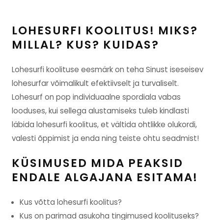
LOHESURFI KOOLITUS! MIKS?
MILLAL? KUS? KUIDAS?
Lohesurfi koolituse eesmärk on teha Sinust iseseisev
lohesurfar võimalikult efektiivselt ja turvaliselt.
Lohesurf on pop individuaalne spordiala vabas
looduses, kui sellega alustamiseks tuleb kindlasti
läbida lohesurfi koolitus, et vältida ohtlikke olukordi,
valesti õppimist ja enda ning teiste ohtu seadmist!
KÜSIMUSED MIDA PEAKSID
ENDALE ALGAJANA ESITAMA!
Kus võtta lohesurfi koolitus?
Kus on parimad asukoha tingimused koolituseks?