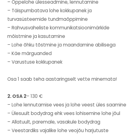
– Õppelohe ülesseadmine, lennutamine
– Täispumbatava lohe kokkupanek ja
turvasüsteemide tundmaõppimine
– Rahvusvaheliste kommunikatsioonimärkide
mõistmine ja kasutamine
– Lohe õhku tõstmine ja maandamine abilisega
– Käe märguanded
– Varustuse kokkupanek
Osa 1 saab teha aastaringselt vette minemata!
2. OSA 2
– 130 €
– Lohe lennutamise vees ja lohe veest üles saamine
– Ülesuult bodydrag ehk vees lohisemine lohe jõul
– Allatuult, paremale, vasakule bodydrag
– Veestardiks vajalike lohe veojõu harjutuste