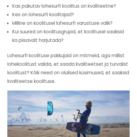
Kas pakutav lohesurfi koolitus on kvaliteetne?
Kes on lohesurfi koolitajad?
Milline on koolitusel lohesurfi varustuse valik?
Kui suured on koolitusgrupid, et koolitusel saaksid
ka piisavalt harjutada?
Lohesurfi koolituse pakkujaid on mitmeid, aga millist
lohekoolitust valida, et saada kvaliteetset ja turvalist
koolitust? Kõik need on olulised küsimused, et saaksid
kvaliteetse koolituse.