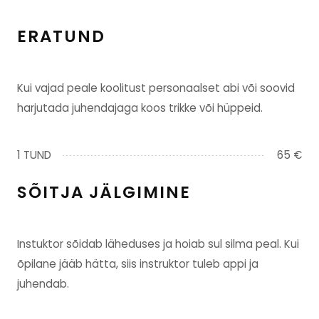
ERATUND
Kui vajad peale koolitust personaalset abi või soovid
harjutada juhendajaga koos trikke või hüppeid.
1 TUND
65 €
SÕITJA JÄLGIMINE
Instuktor sõidab läheduses ja hoiab sul silma peal. Kui
õpilane jääb hätta, siis instruktor tuleb appi ja
juhendab.