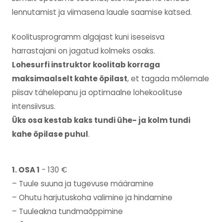
lennutamist ja viimasena lauale saamise katsed.
Koolitusprogramm algajast kuni iseseisva
harrastajani on jagatud kolmeks osaks.
Lohesurfi instruktor koolitab korraga
maksimaalselt kahte õpilast
, et tagada mõlemale
piisav tähelepanu ja optimaalne lohekoolituse
intensiivsus.
Üks osa kestab kaks tundi ühe- ja kolm tundi
kahe õpilase puhul
.
1. OSA 1
- 130 €
– Tuule suuna ja tugevuse määramine
– Ohutu harjutuskoha valimine ja hindamine
– Tuuleakna tundmaõppimine